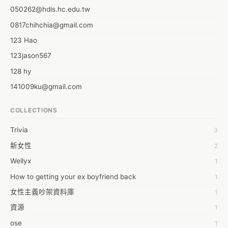
050262@hdis.hc.edu.tw
0817chihchia@gmail.com
123 Hao
123jason567
128 hy
141009ku@gmail.com
172924@mail.csc.com.tw
COLLECTIONS
178384@mail.csc.com.tw
Trivia
3
1dropwater
新女性
2
1dropwater ocean
Wellyx
1
20905���������
How to getting your ex boyfriend back
1
3
女性主義吵架資料庫
1
4104062010@gmail.com
資源
1
410936012@gms.ndhu.edu.tw
ose
1
6 pence