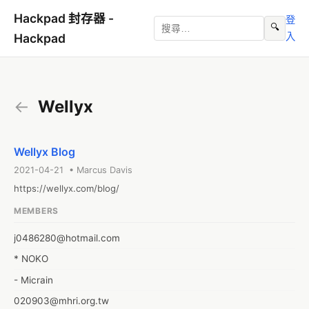
Hackpad 封存器 -
登
🔍
入
Hackpad
←
Wellyx
Wellyx Blog
2021-04-21 • Marcus Davis
https://wellyx.com/blog/
MEMBERS
j0486280@hotmail.com
* NOKO
- Micrain
020903@mhri.org.tw