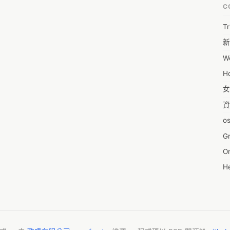
術研究或論著作為基底，儘管不可能中立客觀，但至少話有所本。

C
主題，或常見的女性主義詞彙，先撰寫一些Q&A，避免因為文字的落差而造
1
建立協作機制，讓你可以作為提問者，告訴我們現有的平台還有哪些問題沒
Tr
1
的地方；你也可以協助回答問題，讓資料庫內容更加完善。所有內容會由編
新
1
We
2
3
女
4
資
4
o
6
G
On
A'
He
A
g
A
R
A
A