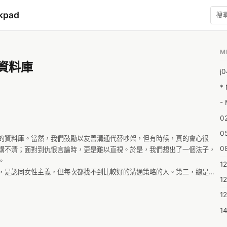
kpad
M
資料庫
j
*
- 
0
0
的資料庫。當然，我們鼓勵以友善溝通代替吵架，但有時候，真的會心很
0
講不清；面對到仇恨言論時，更是難以直視。於是，我們想出了一個法子，


1
，是認同女性主義，但每次都找不到比較好的溝通策略的人。第二，總是覺
1
釋錯誤、過度放大性別問題的人。

個主題一個頁面的方式，列出網路筆戰的常見問題（如：當兵、女權自助
12
題，會有幾個簡單的次分類，來歸納問題的類型，由淺入深排列，可能包含
1
性主義論點的誤解，甚至進一步討論女性主義中不同流派的看法。相關論
1