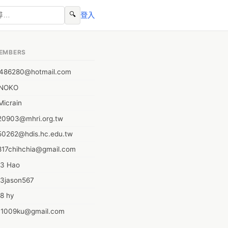
🔍
登入
EMBERS
0486280@hotmail.com
 NOKO
Micrain
20903@mhri.org.tw
50262@hdis.hc.edu.tw
817chihchia@gmail.com
23 Hao
23jason567
8 hy
41009ku@gmail.com
72924@mail.csc.com.tw