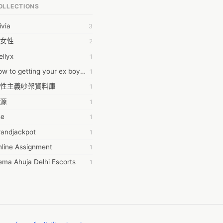
OLLECTIONS
78384@mail.csc.com.tw
ivia
3
dropwater
女性
2
dropwater ocean
llyx
1
0905���������
How to getting your ex boyfriend back
1
性主義吵架資料庫
1
104062010@gmail.com
源
1
10936012@gms.ndhu.edu.tw
se
1
 pence
randjackpot
1
6Wresearch Market Intelligence Solutions
line Assignment
1
te Tsou
ma Ahuja Delhi Escorts
1
-Han Lin
oacg
1
Bai
PA
1
KI HU
LECK LIN