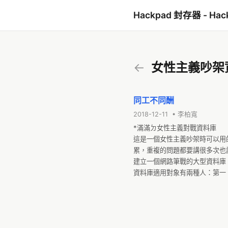
Hackpad 封存器 - Hac
←
女性主義吵架
同工不同酬
2018-12-11 • 李柏寬
*滿滿ㄉ女性主義對戰資料庫

這是一個女性主義吵架時可以用
累，重複的問題都要講很多次也
建立一個網路筆戰的大型資料庫。
資料庫適用對象有兩種人：第一
得女性主義的詮釋以偏概全、詮
在這個資料庫中，我們將會以一
餐、男性凝視等⋯⋯）。每個主
基本事實的導正視聽、化解對女